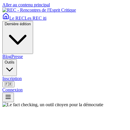
Aller au contenu principal
Le REC
Les REC iti
Dernière édition
Blog
Presse
Outils
Inscription
🇫🇷
Connexion