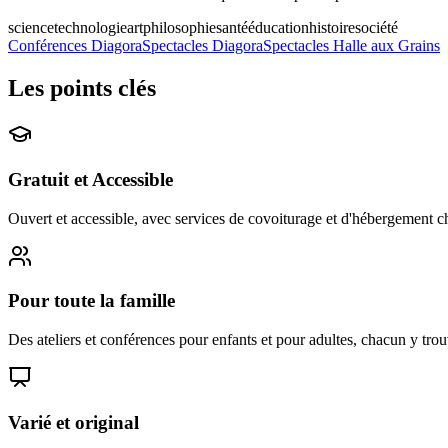
science
technologie
art
philosophie
santé
éducation
histoire
société
Conférences Diagora
Spectacles Diagora
Spectacles Halle aux Grains
Les points clés
Gratuit et Accessible
Ouvert et accessible, avec services de covoiturage et d'hébergement ch
Pour toute la famille
Des ateliers et conférences pour enfants et pour adultes, chacun y tro
Varié et original